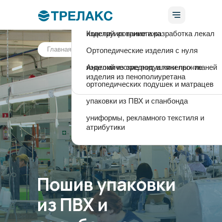
Пошив:
Дизайн-проект
изделий из трикотажа
Конструирование и разработка лекал
Главная
Пошив упаковки из ПВХ и с...
изделий из деликатных тканей (шелка
Ортопедические изделия с нуля
изделий из средних и тяжелых тканей
Анатомические подушки и прочие
изделия из пенополиуретана
ортопедических подушек и матрацев
упаковки из ПВХ и спанбонда
униформы, рекламного текстиля и
атрибутики
Производство
Разработка
О компан
Обратный звон
Пошив упаковки
из ПВХ и