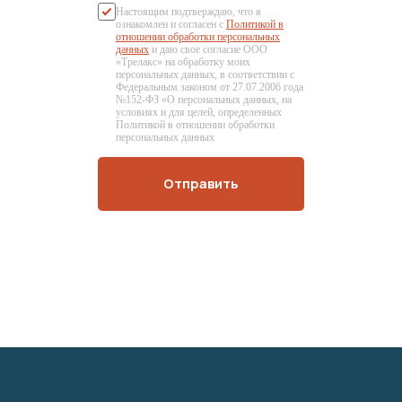
Настоящим подтверждаю, что я
ознакомлен и согласен с
Политикой в
отношении обработки персональных
данных
и даю свое согласие ООО
«Трелакс» на обработку моих
персональных данных, в соответствии с
Федеральным законом от 27.07.2006 года
№152-ФЗ «О персональных данных, на
условиях и для целей, определенных
Политикой в отношении обработки
персональных данных
Отправить