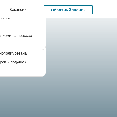
Обратный звонок
Вакансии
ности
, кожи на прессах
енополиуретана
фов и подушек