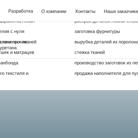
Прочие услуги:
Разработка
О компании
Контакты
Наши заказчики
а
азработка лекал
раскрой деталей любой слож
ых тканей (шелка, шифоны)
елия с нуля
заготовка фурнитуры
и тяжелых тканей
шки и прочие
вырубка деталей из поролона
иуретана
ушек и матрацев
стежка тканей
панбонда
производство заготовок из п
о текстиля и
продажа наполнителя для пу