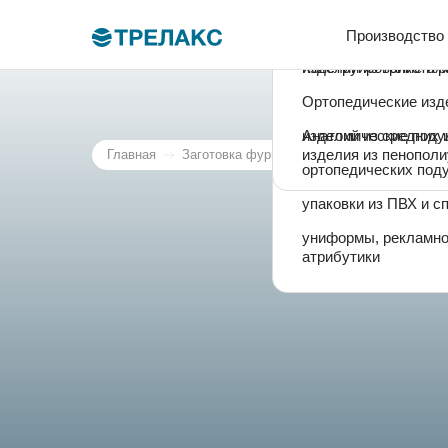
Пошив:
Дизайн-проект
Производство
изделий из трикотаж
Конструирование и р
изделий из деликатн
Ортопедические изд
изделий из средних 
Анатомические поду
изделия из пенопол
Главная
Заготовка фурнитуры
ортопедических под
упаковки из ПВХ и с
униформы, рекламног
атрибутики